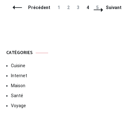
Navigation
Page
Page
Page
Page
Page
Précédent
1
2
3
4
5
Suivant
des
articles
CATÉGORIES
Cuisine
Internet
Maison
Santé
Voyage