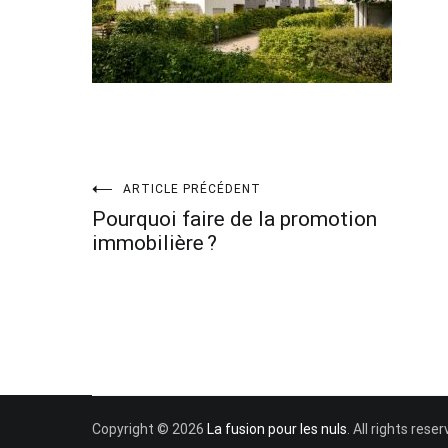
Navigation
ARTICLE PRÉCÉDENT
Pourquoi faire de la promotion
de
immobilière ?
l’article
Copyright © 2026
La fusion pour les nuls
. All rights res