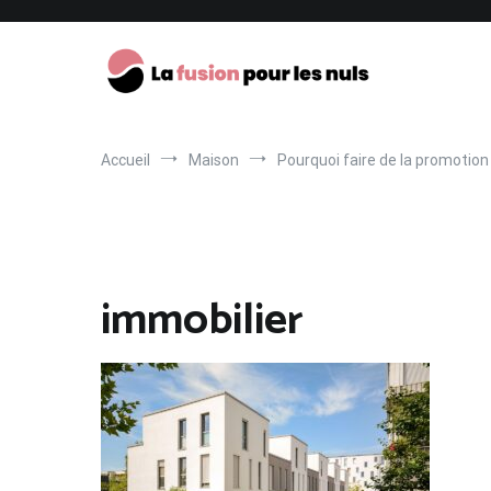
Aller
Santé
Voyage
Internet
Maison
au
contenu
La fusion pour les nuls
Accueil
Maison
Pourquoi faire de la promotion
immobilier