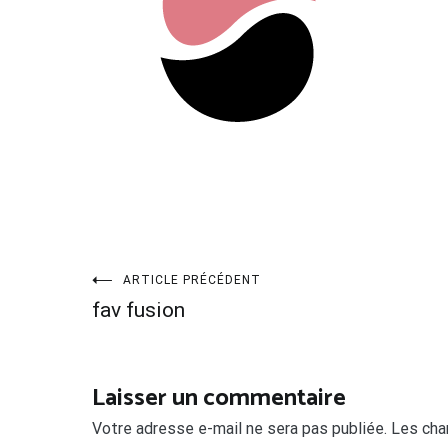
Navigation
ARTICLE PRÉCÉDENT
fav fusion
de
l’article
Laisser un commentaire
Votre adresse e-mail ne sera pas publiée.
Les cha