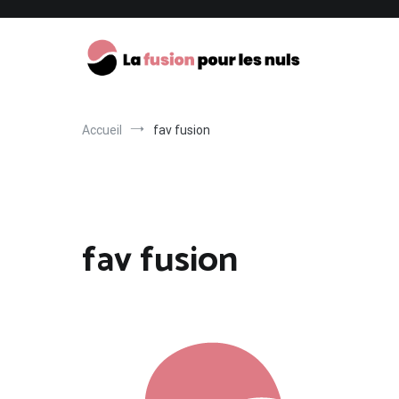
Aller
au
contenu
La fusion pour les nuls
Accueil
fav fusion
fav fusion